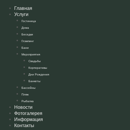
Перейти
Главная
к
Услуги
содержимому
Гостиница
Дома
Беседки
Глэмпинг
Бани
Мероприятия
Свадьбы
Корпоративы
Дни Рождения
Банкеты
Бассейны
Пляж
Рыбалка
Новости
Фотогалерея
Информация
Контакты