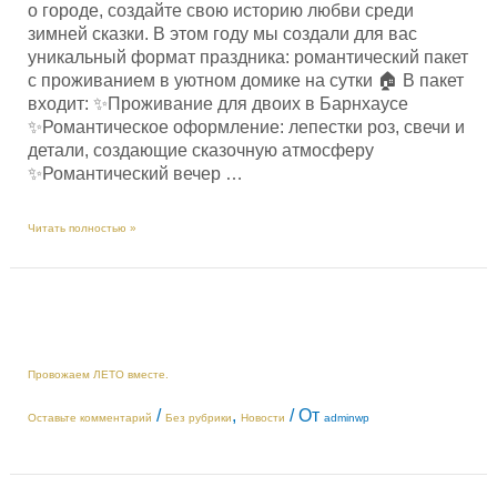
о городе, создайте свою историю любви среди
зимней сказки. В этом году мы создали для вас
уникальный формат праздника: романтический пакет
с проживанием в уютном домике на сутки 🏠 В пакет
входит: ✨Проживание для двоих в Барнхаусе
✨Романтическое оформление: лепестки роз, свечи и
детали, создающие сказочную атмосферу
✨Романтический вечер …
14
Читать полностью »
ФЕВРАЛЯ
на
Усадьбе
Моне!
Провожаем ЛЕТО вместе.
/
,
/ От
Оставьте комментарий
Без рубрики
Новости
adminwp