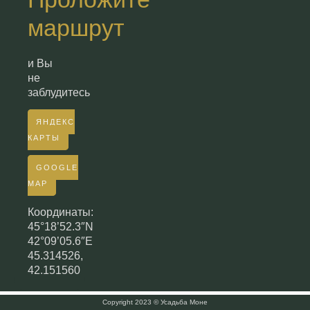
маршрут
и Вы
не
заблудитесь
ЯНДЕКС
КАРТЫ
GOOGLE
MAP
Координаты:
45°18’52.3″N
42°09’05.6″E
45.314526,
42.151560
Copyright 2023 © Усадьба Моне