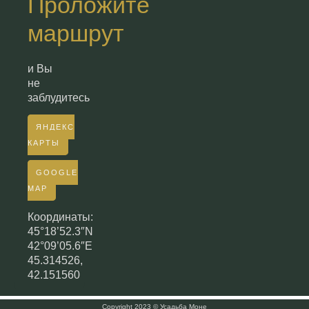
Проложите
маршрут
и Вы
не
заблудитесь
ЯНДЕКС
КАРТЫ
GOOGLE
MAP
Координаты:
45°18’52.3″N
42°09’05.6″E
45.314526,
42.151560
Copyright 2023 © Усадьба Моне