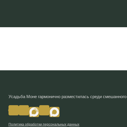
Введите текст
Усадьба Моне гармонично разместилась среди смешанного л
Odnoklassniki
Vk
Telegram
Политика обработки персональных данных